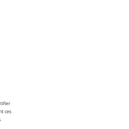
tifier
nt ces
s