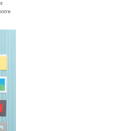
et
votre