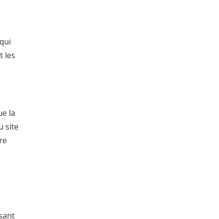
qui
t les
ue la
u site
re
ssant