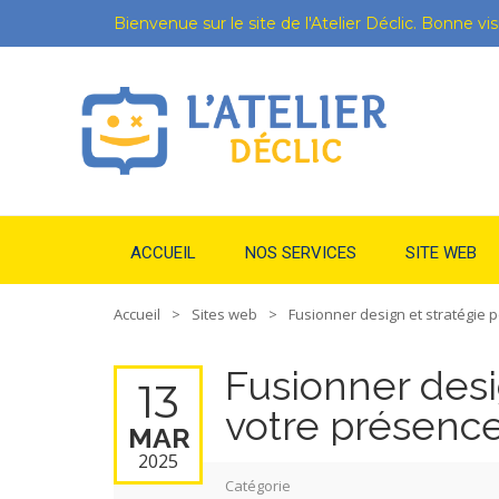
Bienvenue sur le site de l'Atelier Déclic. Bonne visi
ACCUEIL
NOS SERVICES
SITE WEB
Accueil
Sites web
Fusionner design et stratégie 
Fusionner desi
13
votre présence
MAR
2025
Catégorie