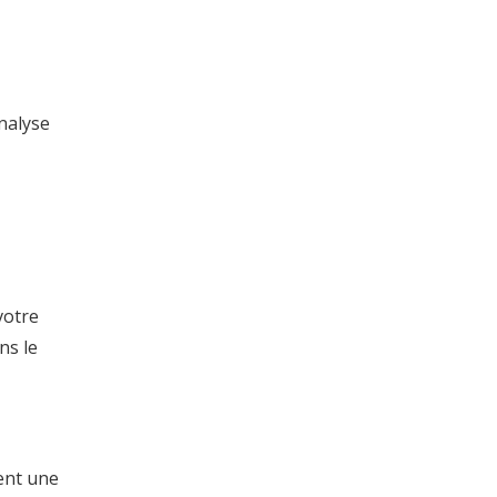
analyse
votre
ns le
rent une